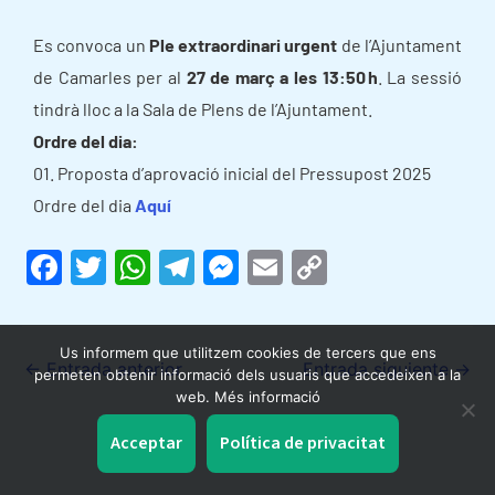
Es convoca un
Ple extraordinari
urgent
de l’Ajuntament
de Camarles per al
27 de març a les 13:50 h
. La sessió
tindrà lloc a la Sala de Plens de l’Ajuntament.
Ordre del dia:
01. Proposta d’aprovació inicial del Pressupost 2025
Ordre del dia
Aquí
F
T
W
T
M
E
C
a
w
h
el
e
m
o
c
itt
at
e
s
ai
p
Us informem que utilitzem cookies de tercers que ens
e
er
s
gr
s
l
y
←
Entrada anterior
Entrada siguiente
→
permeten obtenir informació dels usuaris que accedeixen a la
b
A
a
e
Li
web. Més informació
o
p
m
n
n
Acceptar
Política de privacitat
o
p
g
k