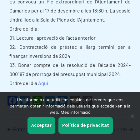
Es convoca un Ple extraordinari de l’Ajuntament de
Camarles per al 17 de desembre a les 13:30 h. La sessió
tindrà lloc a la Sala de Plens de l’Ajuntament.
Ordre del dia:
01. Lectura i aprovació de l’acta anterior
02. Contractació de préstec a llarg termini per a
finançar inversions de 2024.
03. Donar compte de la resolució de l’alcalde 2024-
000187 de pròrroga del pressupost municipal 2024.
Ordre del dia
Aquí
F
T
W
T
M
E
C
Us informem que utilitzem cookies de tercers que ens
permeten obtenir informació dels usuaris que accedeixen a la
a
w
h
el
e
m
o
web. Més informació
c
itt
at
e
s
ai
p
Acceptar
Política de privacitat
e
er
s
gr
s
l
y
←
Entrada anterior
Entrada siguiente
→