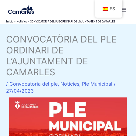
Ir
ES
al
contenido
Inicio
Notícies
CONVOCATÒRIA DEL PLE ORDINARI DE L’AJUNTAMENT DE CAMARLES
CONVOCATÒRIA DEL PLE
ORDINARI DE
L’AJUNTAMENT DE
CAMARLES
/
Convocatoria del ple
,
Notícies
,
Ple Municipal
/
27/04/2023