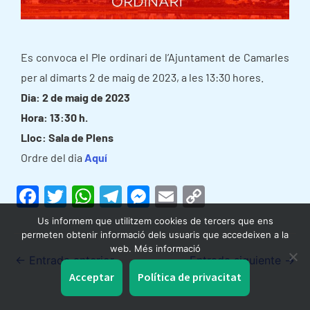
Es convoca el Ple ordinari de l’Ajuntament de Camarles
per al dimarts 2 de maig de 2023, a les 13:30 hores.
Dia: 2 de maig de 2023
Hora: 13:30 h.
Lloc: Sala de Plens
Ordre del dia
Aquí
F
T
W
T
M
E
C
a
w
h
el
e
m
o
Us informem que utilitzem cookies de tercers que ens
c
itt
at
e
s
ai
p
permeten obtenir informació dels usuaris que accedeixen a la
web. Més informació
e
er
s
gr
s
l
y
←
Entrada anterior
Entrada siguiente
→
Acceptar
Política de privacitat
b
A
a
e
Li
o
p
m
n
n