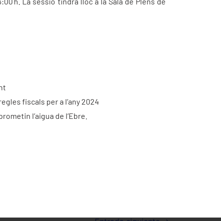
0 h. La sessió tindrà lloc a la Sala de Plens de
nt
egles fiscals per a l’any 2024
ometin l’aigua de l’Ebre.