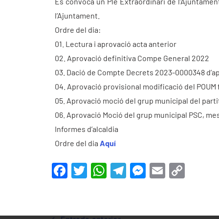
Es convoca un Ple Extraordinari de l’Ajuntament
l’Ajuntament.
Ordre del dia:
01. Lectura i aprovació acta anterior
02. Aprovació definitiva Compe General 2022
03. Dació de Compte Decrets 2023-0000348 d’a
04. Aprovació provisional modificació del POUM f
05. Aprovació moció del grup municipal del partit
06. Aprovació Moció del grup municipal PSC, mes
Informes d’alcaldia
Ordre del dia
Aquí
F
T
W
T
M
E
C
a
w
h
el
e
m
o
c
itt
at
e
s
ai
p
e
er
s
gr
s
l
y