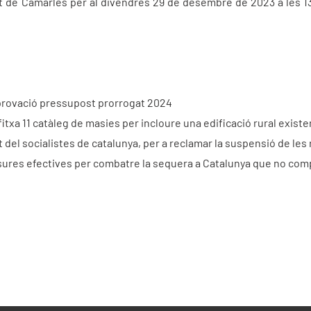
 de Camarles per al divendres 29 de desembre de 2023 a les 13:0
provació pressupost prorrogat 2024
itxa 11 catàleg de masies per incloure una edificació rural existe
 del socialistes de catalunya, per a reclamar la suspensió de les r
ures efectives per combatre la sequera a Catalunya que no compr