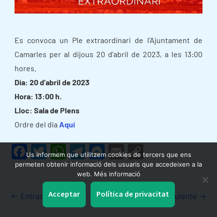
Es convoca un Ple extraordinari de l’Ajuntament de
Camarles per al dijous 20 d’abril de 2023, a les 13:00
hores.
Dia: 20 d’abril de 2023
Hora: 13:00 h.
Lloc: Sala de Plens
Ordre del dia
Aquí
F
T
W
T
M
E
C
Us informem que utilitzem cookies de tercers que ens
a
w
h
el
e
m
o
permeten obtenir informació dels usuaris que accedeixen a la
web. Més informació
c
itt
at
e
s
ai
p
e
er
s
gr
s
l
y
Acceptar
Política de privacitat
←
Entrada anterior
Entrada siguiente
→
b
A
a
e
Li