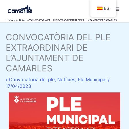
Ir
ES
al
contenido
Inicio
Notícies
CONVOCATÒRIA DEL PLE EXTRAORDINARI DE L’AJUNTAMENT DE CAMARLES
CONVOCATÒRIA DEL PLE
EXTRAORDINARI DE
L’AJUNTAMENT DE
CAMARLES
/
Convocatoria del ple
,
Notícies
,
Ple Municipal
/
17/04/2023