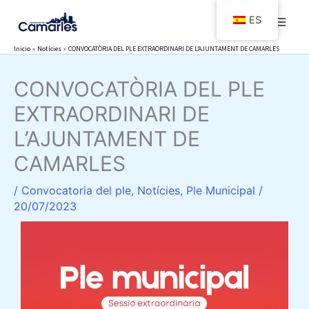
Ir
ES
al
contenido
Inicio
Notícies
CONVOCATÒRIA DEL PLE EXTRAORDINARI DE L’AJUNTAMENT DE CAMARLES
CONVOCATÒRIA DEL PLE
EXTRAORDINARI DE
L’AJUNTAMENT DE
CAMARLES
/
Convocatoria del ple
,
Notícies
,
Ple Municipal
/
20/07/2023