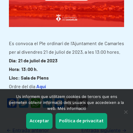
Es convoca el Ple ordinari de l’Ajuntament de Camarles
per al divendres 21 de juliol de 2023, a les 13:00 hores.
Dia: 21 de juliol de 2023
Hora: 13:00 h.
Lloc: Sala de Plens
Ordre del dia
Aquí
Us informem que utilitzem cookies de tercers que ens
F
T
W
T
M
E
C
permeten obtenir informació dels usuaris que accedeixen a la
web. Més informació
a
w
h
el
e
m
o
c
itt
at
e
s
ai
p
Acceptar
Política de privacitat
e
er
s
gr
s
l
y
←
Entrada anterior
Entrada siguiente
→