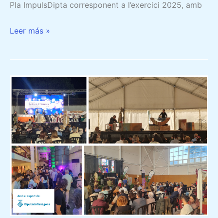
Pla ImpulsDipta corresponent a l’exercici 2025, amb
Leer más »
EL
PLA
IMPULSDIPTA
DE
LA
DIPUTACIÓ
DE
TARRAGONA
HA
SUBVENCIONAT