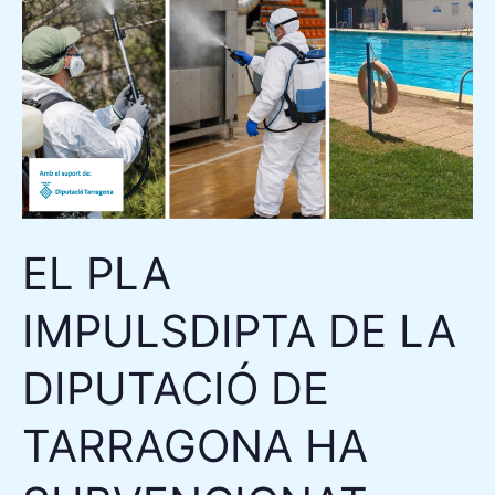
DE
LA
DIPUTACIÓ
DE
TARRAGONA
HA
SUBVENCIONAT
ACTIVITATS
EL PLA
DE
CAMARLES
IMPULSDIPTA DE LA
DINS
EL
DIPUTACIÓ DE
PROGRAMA
DE
TARRAGONA HA
SALUT
PÚBLICA,