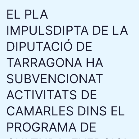
ACTIVITATS
EL PLA
DE
CAMARLES
IMPULSDIPTA DE LA
DINS
EL
DIPUTACIÓ DE
PROGRAMA
DE
TARRAGONA HA
CULTURA,
SUBVENCIONAT
EXERCICI
2025.
ACTIVITATS DE
CAMARLES DINS EL
PROGRAMA DE