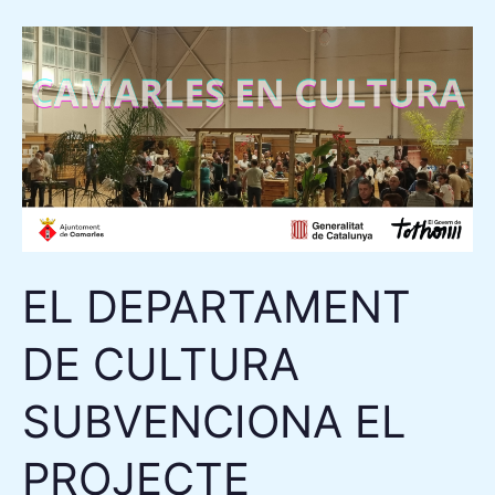
EL
DEPARTAMENT
DE
CULTURA
SUBVENCIONA
EL
PROJECTE
«CAMARLES
EL DEPARTAMENT
EN
CULTURA»
DE CULTURA
SUBVENCIONA EL
PROJECTE