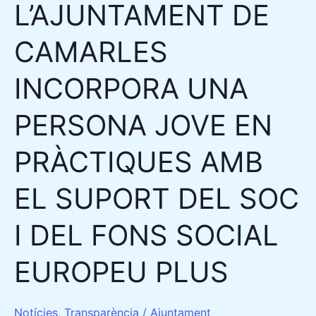
L’AJUNTAMENT DE
SUPORT
DEL
CAMARLES
SOC
I
INCORPORA UNA
DEL
FONS
PERSONA JOVE EN
SOCIAL
PRÀCTIQUES AMB
EUROPEU
PLUS
EL SUPORT DEL SOC
I DEL FONS SOCIAL
EUROPEU PLUS
Notícies
,
Transparència
/
Ajuntament