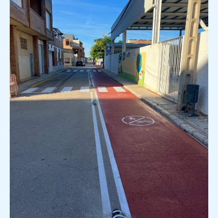
LA
NOVA
VIA
VERDA,
UN
PROJECTE
PER
A
UNA
MOBILITAT
MÉS
VERDA
I
SALUDABLE