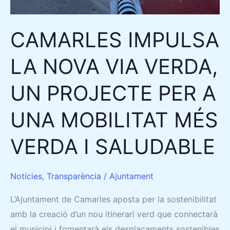
CAMARLES IMPULSA
LA NOVA VIA VERDA,
UN PROJECTE PER A
UNA MOBILITAT MÉS
VERDA I SALUDABLE
Notícies
,
Transparència
/
Ajuntament
L’Ajuntament de Camarles aposta per la sostenibilitat
amb la creació d’un nou itinerari verd que connectarà
el municipi i fomentarà els desplaçaments sostenibles