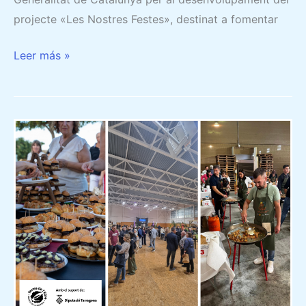
projecte «Les Nostres Festes», destinat a fomentar
Leer más »
L’AJUNTAMENT
DE
CAMARLES
REP
UNA
SUBVENCIÓ
DE
LA
DIPUTACIÓ