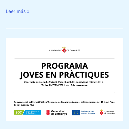
Leer más »
L’AJUNTAMENT
DE
CAMARLES
INCORPORA
UNA
PERSONA
JOVE
EN
PRÀCTIQUES
AMB
EL