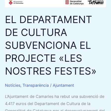
PROJECTE
«LES
EL DEPARTAMENT
NOSTRES
FESTES»
DE CULTURA
SUBVENCIONA EL
PROJECTE «LES
NOSTRES FESTES»
Notícies
,
Transparència
/
Ajuntament
L’Ajuntament de Camarles ha rebut una subvenció de
4.417 euros del Departament de Cultura de la
Generalitat de Catalunya per al desenvolupament del