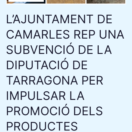
DE
TARRAGONA
L’AJUNTAMENT DE
PER
IMPULSAR
CAMARLES REP UNA
LA
PROMOCIÓ
SUBVENCIÓ DE LA
DELS
PRODUCTES
DIPUTACIÓ DE
AGROALIMENTARIS
TARRAGONA PER
I
ARTESANS
IMPULSAR LA
DE
QUALITAT
PROMOCIÓ DELS
(2025)
PRODUCTES