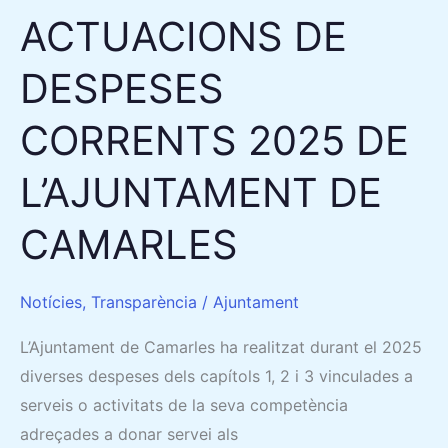
ACTUACIONS DE
DESPESES
CORRENTS 2025 DE
L’AJUNTAMENT DE
CAMARLES
Notícies
,
Transparència
/
Ajuntament
L’Ajuntament de Camarles ha realitzat durant el 2025
diverses despeses dels capítols 1, 2 i 3 vinculades a
serveis o activitats de la seva competència
adreçades a donar servei als