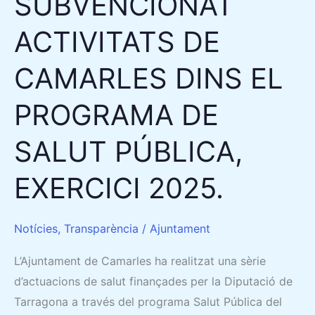
SUBVENCIONAT
EXERCICI
ACTIVITATS DE
2025.
CAMARLES DINS EL
PROGRAMA DE
SALUT PÚBLICA,
EXERCICI 2025.
Notícies
,
Transparència
/
Ajuntament
L’Ajuntament de Camarles ha realitzat una sèrie
d’actuacions de salut finançades per la Diputació de
Tarragona a través del programa Salut Pública del