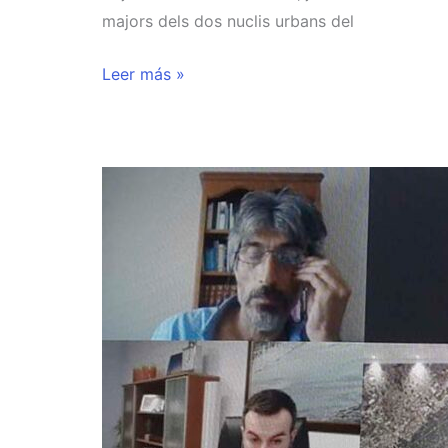
majors dels dos nuclis urbans del
Leer más »
LA
TAULA
DE
CONSENS
PEL
DELTA,
CREA
LA
TAULA
MIXTA