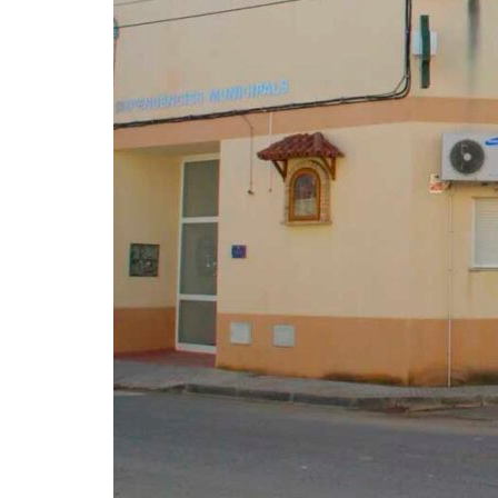
DELS
LLIGALLOS
PER
A
LOCALITZAR
POSSIBLES
CONCENTRACIONS
DE
CORONAVIRUS