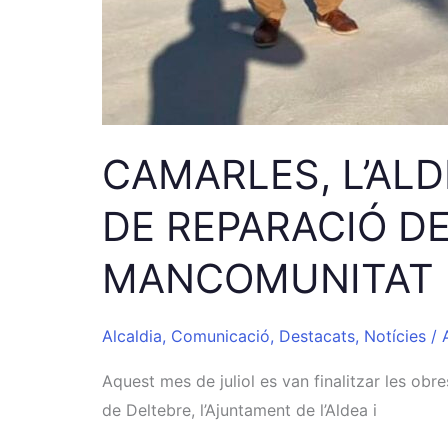
DELTA3
CAMARLES, L’ALD
DE REPARACIÓ DE
MANCOMUNITAT 
Alcaldia
,
Comunicació
,
Destacats
,
Notícies
/
Aquest mes de juliol es van finalitzar les ob
de Deltebre, l’Ajuntament de l’Aldea i