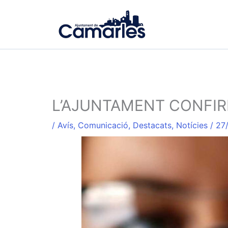
Ir
al
contenido
L’AJUNTAMENT CONFIRM
/
Avís
,
Comunicació
,
Destacats
,
Notícies
/
27