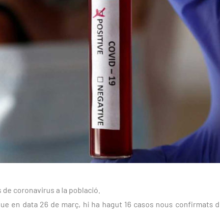
de coronavirus a la població.
 que en data 26 de març, hi ha hagut 16 casos nous confirmats 