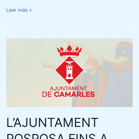
Leer más »
L’AJUNTAMENT
POSPOSA
FINS
A
L’ANY
VINENT
EL
CASAL
INFANTIL
L’AJUNTAMENT
DE
NADAL
POSPOSA FINS A