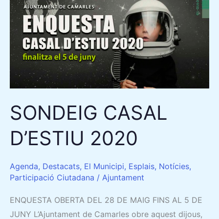
CASAL
D’ESTIU
2020
SONDEIG CASAL
D’ESTIU 2020
Agenda
,
Destacats
,
El Municipi
,
Esplais
,
Notícies
,
Participació Ciutadana
/
Ajuntament
ENQUESTA OBERTA DEL 28 DE MAIG FINS AL 5 DE
JUNY L’Ajuntament de Camarles obre aquest dijous,