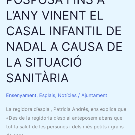
A
L’ANY VINENT EL
CAUSA
DE
CASAL INFANTIL DE
LA
SITUACIÓ
NADAL A CAUSA DE
SANITÀRIA
LA SITUACIÓ
SANITÀRIA
Ensenyament
,
Esplais
,
Notícies
/
Ajuntament
La regidora d’esplai, Patricia Andrés, ens explica que
«Des de la regidoria d’esplai anteposem abans que
tot la salut de les persones i dels més petits i grans