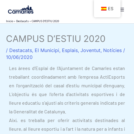
Ir
ES
al
contenido
Inicio
Destacats
CAMPUS D’ESTIU 2020
CAMPUS D’ESTIU 2020
/
Destacats
,
El Municipi
,
Esplais
,
Joventut
,
Notícies
/
10/06/2020
Les àrees d’Esplai de l’Ajuntament de Camarles estan
treballant coordinadament amb l’empresa ActiEsports
en l’organització del casal d’estiu municipal d’enguany.
L’objectiu és que l’oferta d’activitats esportives i de
lleure educatiu s’ajusti als criteris generals indicats per
la Generalitat de Catalunya.
Així, es treballa per oferir activitats destinades al
lleure, al lleure esportiu i a l’art i la natura per a infants i