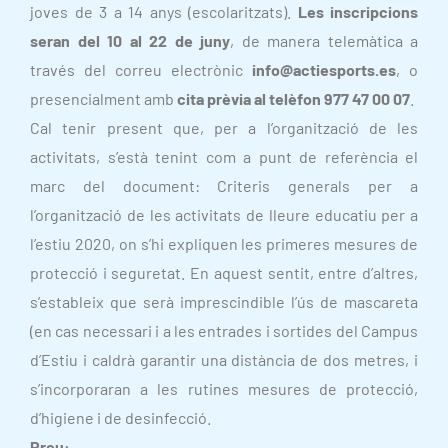
joves de 3 a 14 anys (escolaritzats).
Les inscripcions
seran del 10 al 22 de juny
, de manera telemàtica a
través del correu electrònic
info@actiesports.es
, o
presencialment amb
cita prèvia al telèfon 977 47 00 07
.
Cal tenir present que, per a l’organització de les
activitats, s’està tenint com a punt de referència el
marc del document: Criteris generals per a
l’organització de les activitats de lleure educatiu per a
l’estiu 2020, on s’hi expliquen les primeres mesures de
protecció i seguretat. En aquest sentit, entre d’altres,
s’estableix que serà imprescindible l’ús de mascareta
(en cas necessari i a les entrades i sortides del Campus
d’Estiu i caldrà garantir una distància de dos metres, i
s’incorporaran a les rutines mesures de protecció,
d’higiene i de desinfecció.
Preu: