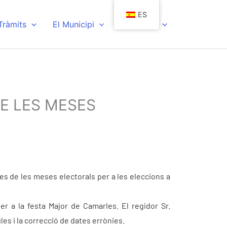
ES
 Tràmits
El Municipi
Actualitat
DE LES MESES
res de les meses electorals per a les eleccions a
r a la festa Major de Camarles. El regidor Sr.
les i la correcció de dates errònies.