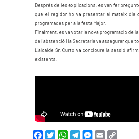
Després de les explicacions, es van fer pregunte
que el regidor ho va presentar el mateix dia d
programades per a la festa Major.
Finalment, es va votar la nova programació de la
de l’abstenció i la Secretaria va assegurar que to
L’alcalde Sr. Curto va concloure la sessió afir
existents.
F
T
W
T
M
E
C