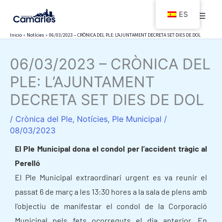
Ir
ES
al
contenido
Inicio
Notícies
06/03/2023 – CRÒNICA DEL PLE: L’AJUNTAMENT DECRETA SET DIES DE DOL
06/03/2023 – CRÒNICA DEL
PLE: L’AJUNTAMENT
DECRETA SET DIES DE DOL
/
Crònica del Ple
,
Notícies
,
Ple Municipal
/
08/03/2023
El Ple Municipal dona el condol per l’accident tràgic al
Perelló
El Ple Municipal extraordinari urgent es va reunir el
passat 6 de març a les 13:30 hores a la sala de plens amb
l’objectiu de manifestar el condol de la Corporació
Municipal pels fets ocorreguts el dia anterior. En