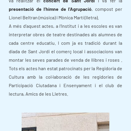
va realitzar el
concert de Sant Jordi
i va fer la
presentació de l’himne de l’Agrupació
, compost per
Lionel Beltran (música) i Mònica Martí (lletra).
A més d’aquest actes, a l’Institut i a les escoles es van
interpretar obres de teatre destinades als alumnes de
cada centre educatiu. I com ja es tradició durant la
diada de Sant Jordi el comerç local i associacions van
montar les seves parades de venda de llibres i roses .
Tots els actes han estat patrocinats per la Regidoria de
Cultura amb la col·laboració de les regidories de
Participació Ciutadana i Ensenyament i el club de
lectura, Amics de les Lletres.