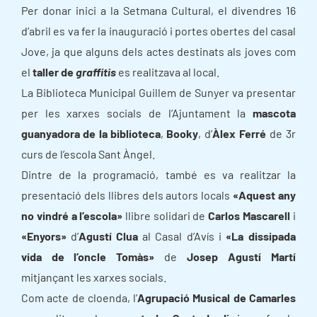
Per donar inici a la Setmana Cultural, el divendres 16
d’abril es va fer la inauguració i portes obertes del casal
Jove, ja que alguns dels actes destinats als joves com
el
taller de
graffitis
es realitzava al local.
La Biblioteca Municipal Guillem de Sunyer va presentar
per les xarxes socials de l’Ajuntament la
mascota
guanyadora de la biblioteca
,
Booky
, d’
Àlex Ferré
de 3r
curs de l’escola Sant Àngel.
Dintre de la programació, també es va realitzar la
presentació dels llibres dels autors locals
«Aquest any
no vindré a l’escola»
llibre solidari de
Carlos Mascarell
i
«Enyors»
d’
Agustí Clua
al Casal d’Avís i
«La dissipada
vida de l’oncle Tomàs»
de
Josep Agustí Martí
mitjançant les xarxes socials.
Com acte de cloenda, l’
Agrupació Musical de Camarles