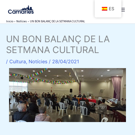
Ir
ES
al
contenido
Inicio
Notícies
UN BON BALANÇ DE LA SETMANA CULTURAL
UN BON BALANÇ DE LA
SETMANA CULTURAL
/
Cultura
,
Notícies
/
28/04/2021