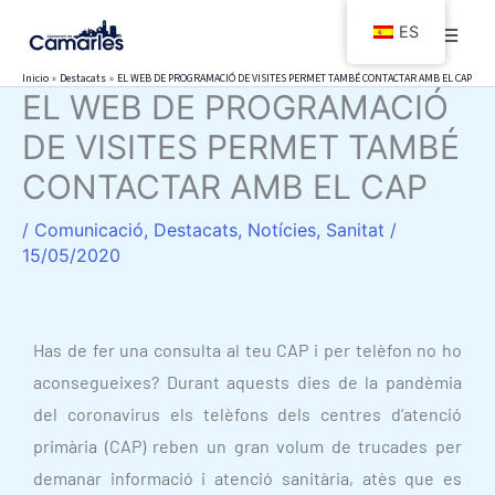
Ir
ES
al
contenido
Inicio
Destacats
EL WEB DE PROGRAMACIÓ DE VISITES PERMET TAMBÉ CONTACTAR AMB EL CAP
EL WEB DE PROGRAMACIÓ
DE VISITES PERMET TAMBÉ
CONTACTAR AMB EL CAP
/
Comunicació
,
Destacats
,
Notícies
,
Sanitat
/
15/05/2020
Has de fer una consulta al teu CAP i per telèfon no ho
aconsegueixes? Durant aquests dies de la pandèmia
del coronavirus els telèfons dels centres d’atenció
primària (CAP) reben un gran volum de trucades per
demanar informació i atenció sanitària, atès que es