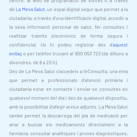
centre, al web de programació de visites o a través
de
La Meva Salut
, un espai digital segur que permet a la
ciutadania, a través d’una identificació digital, accedir a
la seva informació personal de salut, fer consultes i
realitzar tràmits electrònics de forma segura i
confidencial. Us hi podeu registrar des d’
aquest
enllaç
o per telèfon trucant al 900 053 723 (de dilluns a
divendres, de 8 a 20 h).
Des de La Meva Salut s’accedeix a l’eConsulta, una eina
que permet a professionals d’atenció primària i
ciutadania estar en contacte i enviar-se consultes en
qualsevol moment del dia i des de qualsevol dispositiu,
amb la possibilitat d’afegir arxius adjunts. La Meva Salut
també permet la descàrrega del pla de medicació per
anar a buscar els medicaments directament a la
farmàcia, consultar analítiques i proves diagnòstiques,