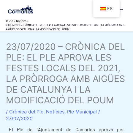
Ir
ES
al
contenido
Inicio
Notícies
23/07/2020 – CRÒNICA DEL PLE: EL PLE APROVA LES FESTES LOCALS DEL 2021, LA PRÒRROGA AMB
AIGÜES DE CATALUNYA I LA MODIFICACIÓ DEL POUM
23/07/2020 – CRÒNICA DEL
PLE: EL PLE APROVA LES
FESTES LOCALS DEL 2021,
LA PRÒRROGA AMB AIGÜES
DE CATALUNYA I LA
MODIFICACIÓ DEL POUM
/
Crònica del Ple
,
Notícies
,
Ple Municipal
/
27/07/2020
El Ple de l’Ajuntament de Camarles aprova per