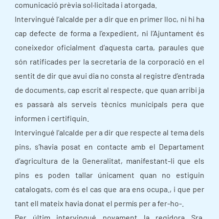
comunicació prèvia sol·licitada i atorgada.
Intervingué l’alcalde per a dir que en primer lloc, ni hi ha
cap defecte de forma a l’expedient, ni l’Ajuntament és
coneixedor oficialment d’aquesta carta, paraules que
són ratificades per la secretaria de la corporació en el
sentit de dir que avui dia no consta al registre d’entrada
de documents, cap escrit al respecte, que quan arribi ja
es passarà als serveis tècnics municipals pera que
informen i certifiquin.
Intervingué l’alcalde per a dir que respecte al tema dels
pins, s’havia posat en contacte amb el Departament
d’agricultura de la Generalitat, manifestant-li que els
pins es poden tallar únicament quan no estiguin
catalogats, com és el cas que ara ens ocupa., i que per
tant ell mateix havia donat el permís per a fer-ho-.
Per últim intervingué novament la regidora Sra.