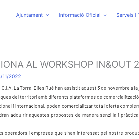
Ajuntament
Informació Oficial
Serveis I
IONA AL WORKSHOP IN&OUT 
/11/2022
el C.I.A. La Torra, Elies Rué han assistit aquest 3 de novembre 
iques del territori amb diferents plataformes de comercialització
nal i internacional, poden comercialitzar tota l’oferta compleme
ran adquirir aquestes propostes de manera senzilla i pràctica 
nts operadors i empreses que s’han interessat pel nostre prod