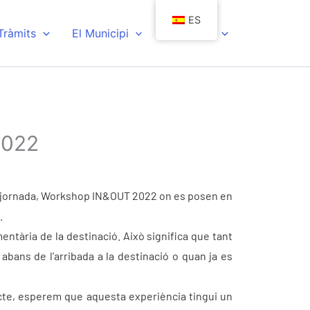
ES
 Tràmits
El Municipi
Actualitat
2022
a la jornada, Workshop IN&OUT 2022 on es posen en
.
ntària de la destinació. Això significa que tant
abans de l’arribada a la destinació o quan ja es
ucte, esperem que aquesta experiència tingui un