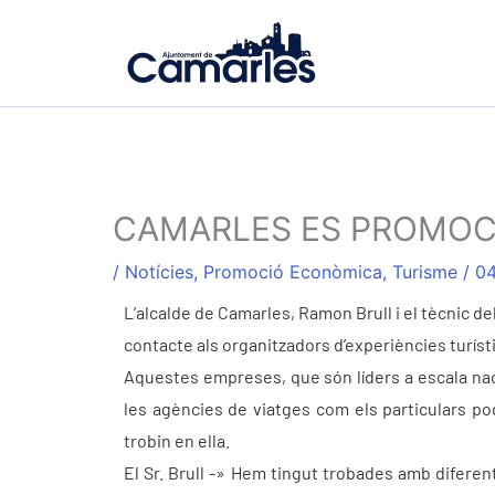
Ir
al
contenido
CAMARLES ES PROMOC
/
Notícies
,
Promoció Econòmica
,
Turisme
/
04
L’alcalde de Camarles, Ramon Brull i el tècnic d
contacte als organitzadors d’experiències turíst
Aquestes empreses, que són líders a escala nacio
les agències de viatges com els particulars pod
trobin en ella.
El Sr. Brull -» Hem tingut trobades amb difere