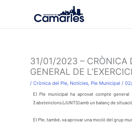
Ir
al
contenido
31/01/2023 – CRÒNICA
GENERAL DE L’EXERCICI
/
Crònica del Ple
,
Notícies
,
Ple Municipal
/
02
El Ple municipal ha aprovat compte general d
3 abstencions (JUNTS) amb un balanç de situació d
El Ple, també, va aprovar una moció del grup mun