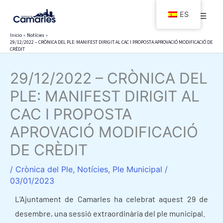
Ir
ES
al
contenido
Inicio
Notícies
29/12/2022 – CRÒNICA DEL PLE: MANIFEST DIRIGIT AL CAC I PROPOSTA APROVACIÓ MODIFICACIÓ DE
CRÈDIT
29/12/2022 – CRÒNICA DEL
PLE: MANIFEST DIRIGIT AL
CAC I PROPOSTA
APROVACIÓ MODIFICACIÓ
DE CRÈDIT
/
Crònica del Ple
,
Notícies
,
Ple Municipal
/
03/01/2023
L’Ajuntament de Camarles ha celebrat aquest 29 de
desembre, una sessió extraordinària del ple municipal.