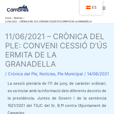
Ir
ES
al
contenido
Inicio
Notícies
11/06/2021 – CRÒNICA DEL PLE: CONVENI CESSIÓ D’ÚS ERMITA DE LA GRANADELLA
11/06/2021 – CRÒNICA DEL
PLE: CONVENI CESSIÓ D’ÚS
ERMITA DE LA
GRANADELLA
/
Crònica del Ple
,
Notícies
,
Ple Municipal
/
14/06/2021
La sessió plenària de l’11 de juny, de caràcter ordinari,
es va iniciar amb la informació dels diferents decrets de
la presidència, Juntes de Govern i de la sentència
1521/2021 del TSJC del Sr. B.M contra l’Ajuntament de
Camarles.