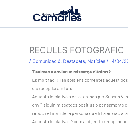
Ir
al
contenido
RECULLS FOTOGRAFIC
/
Comunicació
,
Destacats
,
Notícies
/
14/04/2
T’animes a enviar un missatge d’ànims?
És molt fàcil! Tan sols ens comentes aquest post 
els recopilarem tots.
Aquesta iniciativa a estat creada per Susana Vila,
enviï, siguin missatges positius o pensaments qu
rebut, i el nom de la persona que li ha enviat, a la
Aquesta iniciativa té com a objectiu recopilar u