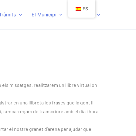
ES
 Tràmits
El Municipi
Actualitat
 els missatges, realitzarem un llibre virtual on
strar en una llibreta les frases que la gent li
 s’encarregarà de transcriure amb el dia i hora
rtar el nostre granet d’arena per ajudar que