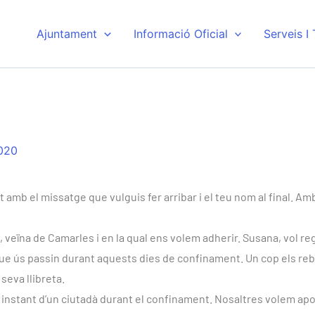
Ajuntament
Informació Oficial
Serveis I
020
amb el missatge que vulguis fer arribar i el teu nom al final. Amb
 veïna de Camarles i en la qual ens volem adherir. Susana, vol regi
e ús passin durant aquests dies de confinament. Un cop els rebi,
 seva llibreta.
n instant d’un ciutadà durant el confinament. Nosaltres volem apo