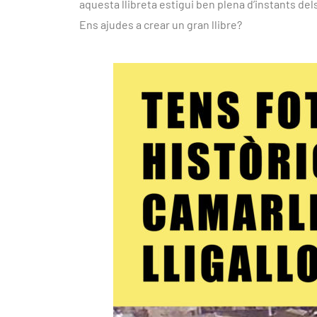
aquesta llibreta estigui ben plena d’instants del
Ens ajudes a crear un gran llibre?