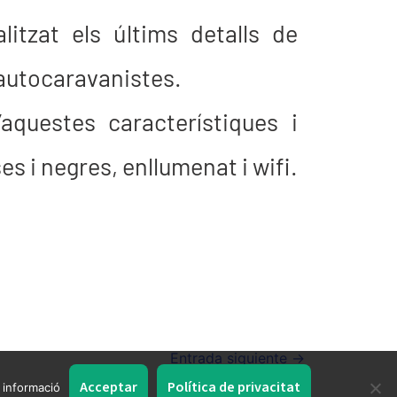
itzat els últims detalls de
s autocaravanistes.
aquestes característiques i
s i negres, enllumenat i wifi.
Entrada siguiente
→
Acceptar
Política de privacitat
 informació