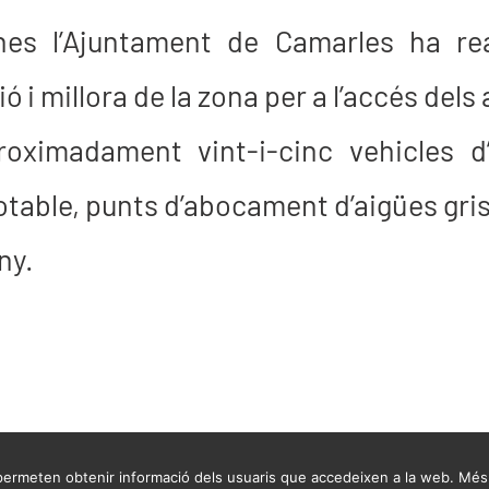
es l’Ajuntament de Camarles ha real
 i millora de la zona per a l’accés del
roximadament vint-i-cinc vehicles d’
able, punts d’abocament d’aigües grise
ny.
permeten obtenir informació dels usuaris que accedeixen a la web. Més