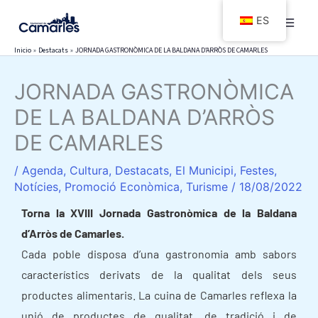
Ir
ES
al
contenido
Inicio
Destacats
JORNADA GASTRONÒMICA DE LA BALDANA D’ARRÒS DE CAMARLES
JORNADA GASTRONÒMICA
DE LA BALDANA D’ARRÒS
DE CAMARLES
/
Agenda
,
Cultura
,
Destacats
,
El Municipi
,
Festes
,
Notícies
,
Promoció Econòmica
,
Turisme
/
18/08/2022
Torna la XVIII Jornada Gastronòmica de la Baldana
d’Arròs de Camarles.
Cada poble disposa d’una gastronomia amb sabors
característics derivats de la qualitat dels seus
productes alimentaris. La cuina de Camarles reflexa la
unió de productes de qualitat, de tradició i de