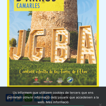
Us informem que utilitzem cookies de tercers que ens
F
T
W
T
M
E
C
permeten obtenir informació dels usuaris que accedeixen a la
web. Més informació
a
w
h
el
e
m
o