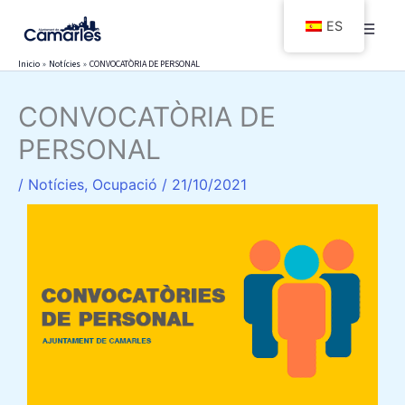
Ir
ES
al
contenido
Inicio
Notícies
CONVOCATÒRIA DE PERSONAL
CONVOCATÒRIA DE
PERSONAL
/
Notícies
,
Ocupació
/
21/10/2021