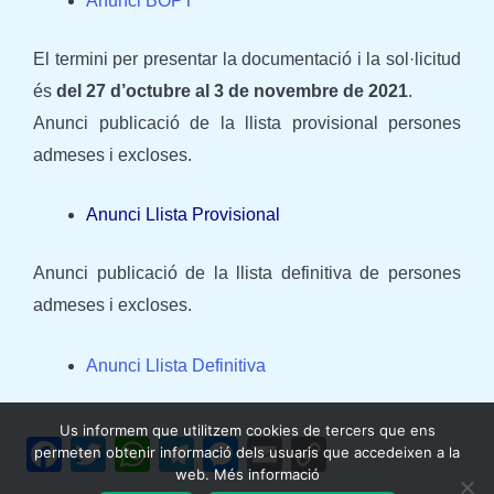
Anunci BOPT
El termini per presentar la documentació i la sol·licitud
és
del 27 d’octubre al 3 de novembre de 2021
.
Anunci publicació de la llista provisional persones
admeses i excloses.
Anunci Llista Provisional
Anunci publicació de la llista definitiva de persones
admeses i excloses.
Anunci Llista Definitiva
Us informem que utilitzem cookies de tercers que ens
F
T
W
T
M
E
C
permeten obtenir informació dels usuaris que accedeixen a la
web. Més informació
a
w
h
el
e
m
o