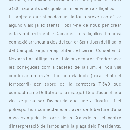
3.500 habitants dels quals un miler viuen als lligallos.
El projecte que hi ha damunt la taula preveu aprofitar
alguns vials ja existents i obrir-ne de nous per crear
esta via directa entre Camarles i els lligallos. La nova
connexió arrancaria des del carrer Sant Joan del lligallo
del Gànguil, seguiria aprofitant el carrer Conseller J.
Navarro fins al lligallo del Roig on, després d’enderrocar
les conegudes com a casetes de la llum, el nou vial
continuaria a través d’un nou viaducte (paral·lel al del
ferrocarril) per sobre de la carretera T-340 que
connecta amb Deltebre (a la imatge). Des d’aquí el nou
vial seguiria per l’avinguda que uneix l’institut i el
poliesportiu i connectaria, a través de l’obertura d’una
nova avinguda, la torre de la Granadella i el centre
d’Interpretació de l’arròs amb la plaça dels Presidents,