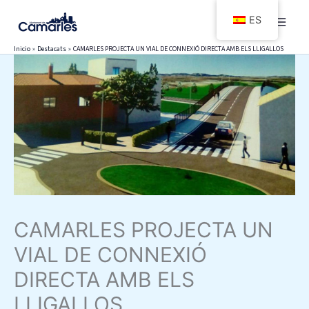
Ir
ES
al
contenido
Inicio
Destacats
CAMARLES PROJECTA UN VIAL DE CONNEXIÓ DIRECTA AMB ELS LLIGALLOS
CAMARLES PROJECTA UN
VIAL DE CONNEXIÓ
DIRECTA AMB ELS
LLIGALLOS