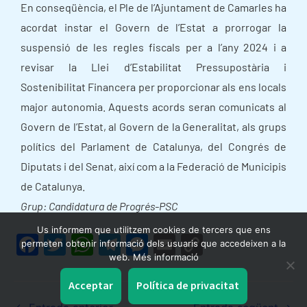
En conseqüència, el Ple de l’Ajuntament de Camarles ha
acordat instar el Govern de l’Estat a prorrogar la
suspensió de les regles fiscals per a l’any 2024 i a
revisar la Llei d’Estabilitat Pressupostària i
Sostenibilitat Financera per proporcionar als ens locals
major autonomia. Aquests acords seran comunicats al
Govern de l’Estat, al Govern de la Generalitat, als grups
polítics del Parlament de Catalunya, del Congrés de
Diputats i del Senat, així com a la Federació de Municipis
de Catalunya.
Grup: Candidatura de Progrés-PSC
Us informem que utilitzem cookies de tercers que ens
F
T
W
T
M
E
C
permeten obtenir informació dels usuaris que accedeixen a la
web. Més informació
a
w
h
el
e
m
o
c
itt
at
e
s
ai
p
Acceptar
Política de privacitat