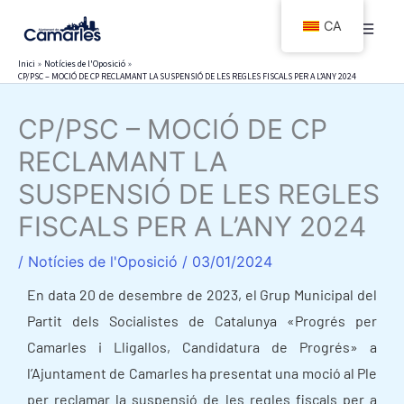
Vés
CA
al
contingut
Inici
Notícies de l'Oposició
CP/PSC – MOCIÓ DE CP RECLAMANT LA SUSPENSIÓ DE LES REGLES FISCALS PER A L’ANY 2024
CP/PSC – MOCIÓ DE CP
RECLAMANT LA
SUSPENSIÓ DE LES REGLES
FISCALS PER A L’ANY 2024
/
Notícies de l'Oposició
/
03/01/2024
En data 20 de desembre de 2023, el Grup Municipal del
Partit dels Socialistes de Catalunya «Progrés per
Camarles i Lligallos, Candidatura de Progrés» a
l’Ajuntament de Camarles ha presentat una moció al Ple
per reclamar la suspensió de les regles fiscals per a